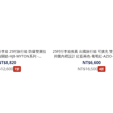
行李箱 25吋旅行箱 防爆雙層拉
25吋行李箱推薦 出國旅行箱 可擴充 
關鎖-HJ8-MYTON系列 -
抑菌內裡設計 紅藍兩色-葡萄紅-AZIO-
SONITE 新秀麗
SAMSONITE 新秀麗
NT$8,820
NT$6,600
12,600
NT$16,500
7折
4折