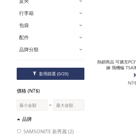
皮夾
行李箱
包袋
配件
品牌分類
熱銷商品 可擴充PC
鍊 飛機輪 TSA海
SAM
套用篩選
(0/20)
NT$
價格 (NT$)
~
品牌
SAMSONITE 新秀麗 (2)