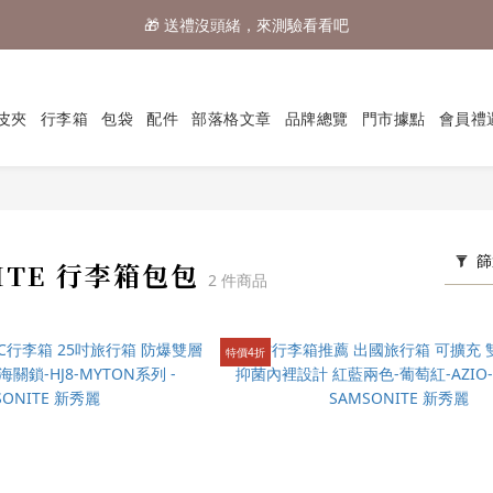
🎁 送禮沒頭緒，來測驗看看吧
⌛行李箱結帳 72折 至8/9止
⌛行李箱結帳 72折 至8/9止
皮夾
行李箱
包袋
配件
部落格文章
品牌總覽
門市據點
會員禮
篩
NITE 行李箱包包
2 件商品
特價4折