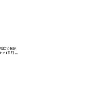
雙層防盜拉鍊
HM1系列-