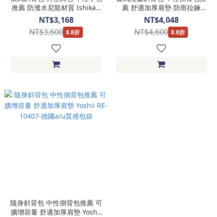
推薦 防潑水尼龍材質 Ishikari
薦 舒適加厚肩墊 防雨拉鍊
RE-10404-德國a/u質感包袋
YODO RE-10402-德國a/u質感
NT$3,168
NT$4,048
包袋
NT$3,600
NT$4,600
8.8折
8.8折
隨身斜背包 中性側背包推薦 可
擴增容量 舒適加厚肩墊 Yoshii