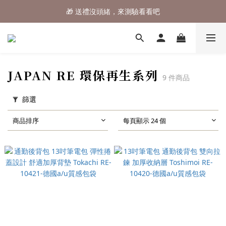
🎁 送禮沒頭緒，來測驗看看吧
⌛行李箱結帳 72折 至8/9止
⌛行李箱結帳 72折 至8/9止
JAPAN RE 環保再生系列
9 件商品
篩選
商品排序
每頁顯示 24 個