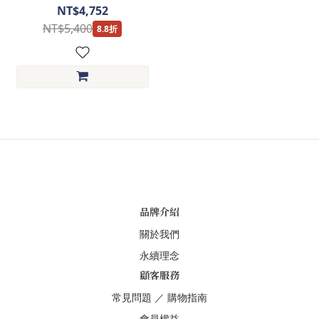
RE-10407-德國a/u質感包袋
NT$4,752
NT$5,400
8.8折
品牌介紹
關於我們
永續理念
顧客服務
常見問題
／
購物指南
會員權益