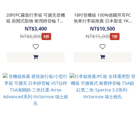
20吋PC霧面行李箱 可擴充登機
18吋登機箱 100%德國拜耳PC
箱 前開式取物 耐用靜音輪 TSA
煞車行李箱推薦 日本製造 YKK
海關鎖-0111-08620-Crocodile
防爆拉鍊 極致靜音飛機輪
NT$3,400
NT$10,500
鱷魚皮件
Solid Knight系列- ALI07518
NT$6,800
NT$15,000
5折
7折
[日本A.L.I]