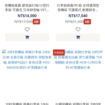
登機箱推薦 硬殼旅行箱/小型行
行李箱推薦/PC箱 全球通用型
李箱 可擴充 日本靜音輪 VST拉
登機箱 可擴展式 耐磨靜音輪
桿 TSA海關鎖-三色任選-Airox
TSA鎖 紅黑二色-Spectra 3.0系
NT$14,000
NT$17,040
Advanced系列-Victorinox 瑞
列-Victorinox 瑞士維氏
NT$17,500
NT$21,300
8折
8折
士維氏
特價優惠
20吋登機箱 商務行李箱 2/8分
出國登機箱 前開行李箱 20吋PP