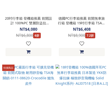
20吋行李箱 登機箱推薦 前開設
德國PC行李箱推薦 前開煞車旅
計 100%PC 雙層防盜拉
行箱 登機箱 19吋行李箱 TSA鎖
鍊-0111-08920-Crocodile 鱷
煞車靜音輪 抗菌裡布-0111-
NT$4,080
NT$6,408
魚皮件
08419-多色任選-熱銷商品-
NT$6,800
NT$8,900
6折
7.2折
Crocodile 鱷魚皮件
特價商品