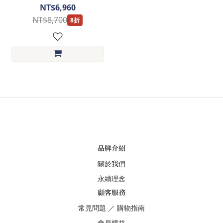
座 筆電收納層 彈力吸震煞車輪
NT$6,960
防盜雙層拉鍊 -多色任選-HJ3-
NT$8,700
8折
FRONTEC系列-AT美國旅行者
品牌介紹
關於我們
永續理念
顧客服務
常見問題
／
購物指南
會員權益