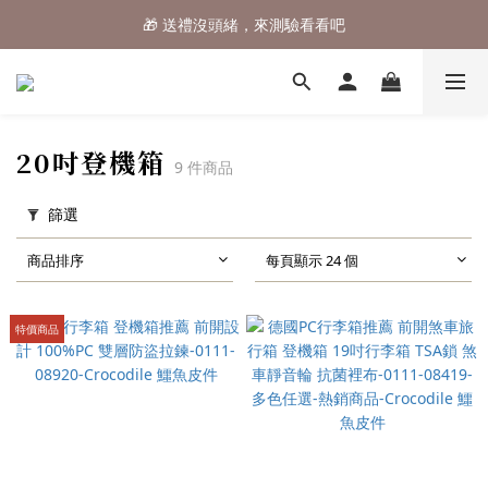
🎁 送禮沒頭緒，來測驗看看吧
⌛行李箱結帳 72折 至8/9止
⌛行李箱結帳 72折 至8/9止
20吋登機箱
9 件商品
篩選
商品排序
每頁顯示 24 個
特價商品