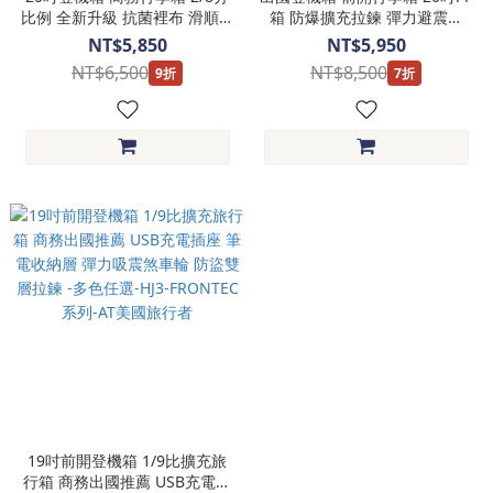
比例 全新升級 抗菌裡布 滑順煞
箱 防爆擴充拉鍊 彈力避震輪
車輪 箱側掛勾設計-多色任選-
TSA海關鎖-多色任選-AO8-
NT$5,850
NT$5,950
HO2-MAXIVO系列-AT美國旅行
CURIO系列-AT美國旅行者
NT$6,500
NT$8,500
9折
7折
者
19吋前開登機箱 1/9比擴充旅
行箱 商務出國推薦 USB充電插