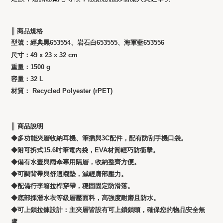
║ 商品規格
型號：經典黑653554、岩石白653555、海軍藍653556
尺寸
：
49 x 23 x 32 cm
重量
：
1500 g
容量
：32
L
材質
：
Recycled Polyester (rPET)
║ 商品
說明
◆多功能夾層收納耳機、筆插與3C配件，配有防刮手機口袋。
◆附可拆式15.6吋筆電內袋，EVA材質輕巧防衝擊。
◆備有水壺與雨傘專用隔層，收納整齊方便。
◆可調背帶與舒適襯墊，減輕肩部壓力。
◆配備行李箱拉桿穿帶，穩固固定防滑落。
◆底部採潛水衣等級層壓面料，高強度耐磨且防水。
◆可上鎖拉鍊設計：
主夾層皆設有可上鎖鎖頭，確保您的物品安全無
虞。