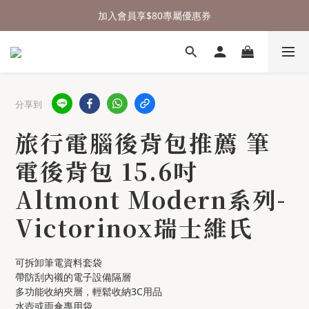
⌛行李箱結帳 72折 至8/9止
加入會員享$80專屬優惠券
🎁 送禮沒頭緒，來測驗看看吧
⌛行李箱結帳 72折 至8/9止
分享到
旅行電腦後背包推薦 筆
電後背包 15.6吋
Altmont Modern系列-
Victorinox瑞士維氏
可拆卸筆電資料套袋
帶防刮內襯的電子設備隔層
多功能收納夾層，輕鬆收納3C用品
水壺或雨傘專用袋