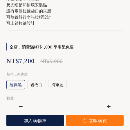
反光细節和掛環安裝點
設有兩個拉鍊袋口的夾層
可放置於行李箱拉桿設計
可上鎖拉鍊設計
全店，消費滿NT$1,000 享宅配免運
NT$7,200
NT$9,000
顏色
: 經典黑
經典黑
岩石白
海軍藍
數量
加入購物車
立即購買