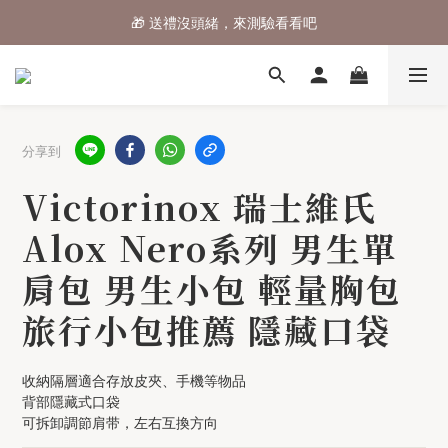
🎁 送禮沒頭緒，來測驗看看吧
⌛行李箱結帳 72折 至8/9止
⌛行李箱結帳 72折 至8/9止
分享到
Victorinox 瑞士維氏
Alox Nero系列 男生單
肩包 男生小包 輕量胸包
旅行小包推薦 隱藏口袋
收納隔層適合存放皮夾、手機等物品
背部隱藏式口袋
可拆卸調節肩带，左右互換方向