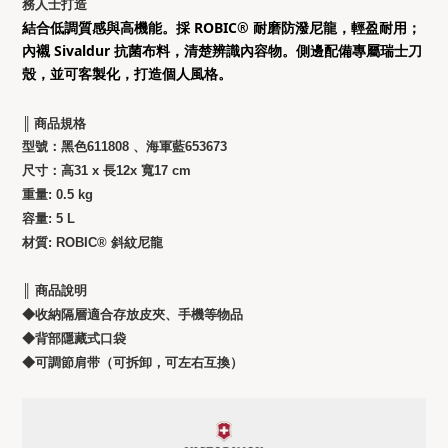
務人士打造
結合低調質感與高機能。採 ROBIC® 耐磨防潑尼龍，輕盈耐用；
內襯 Sivaldur 抗菌布料，清楚辨識內容物。側邊配備專屬瑞士刀
殼，並可客製化，打造個人風格。
║ 商品規格
型號：黑色611808 、海軍藍653673
尺寸：高31 x 長12x 寬17 cm
重量: 0.5 kg
容量: 5 L
材質: ROBIC® 斜紋尼龍
║ 商品
說明
◆收納隔層適合存放皮夾、手機等物品
◆
背部隱藏式口袋
◆
可調節肩带（可拆卸，可左右互換）