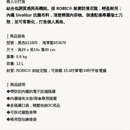
務人士打造
結合低調質感與高機能。採 ROBIC® 耐磨防潑尼龍，輕盈耐用；
內襯 Sivaldur 抗菌布料，清楚辨識內容物。側邊配備專屬瑞士刀
殼，並可客製化，打造個人風格。
║ 商品規格
型號：黑色611805 、海軍藍653670
尺寸：高29 x 長14x 寬40 cm
重量: 0.8 kg
容量: 13 L
材質: ROBIC® 斜紋尼龍；
可裝載 15.6吋筆電/10吋平板電腦
║ 商品
說明
◆帶防刮內襯的電子設備隔層
◆
內層備有水壺/雨傘專用隔層
◆
多隔層口袋，輕鬆收納3C用品
◆
可拆式襯墊肩帶
◆
兩用型拉鍊後袋