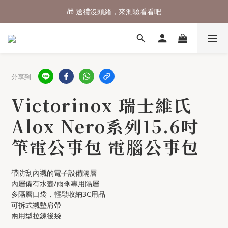
🎁 送禮沒頭緒，來測驗看看吧
⌛行李箱結帳 72折 至8/9止
⌛行李箱結帳 72折 至8/9止
分享到
Victorinox 瑞士維氏
Alox Nero系列15.6吋
筆電公事包 電腦公事包
帶防刮內襯的電子設備隔層
內層備有水壺/雨傘專用隔層
多隔層口袋，輕鬆收納3C用品
可拆式襯墊肩帶
兩用型拉鍊後袋