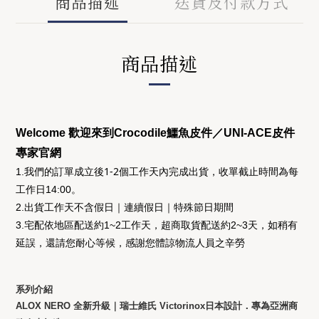
商品描述
送貨及付款方式
商品描述
Welcome 歡迎來到Crocodile鱷魚皮件／UNI-ACE皮件
專家官網
後1-2個工作天
收單截止時間為
1.我們的訂單成立
內完成出貨，
每
工作日14:00
。
2.出貨工作天不含假日｜連續假日｜特殊節日期間
3.宅配依地區配送約1~2工作天，超商取貨配送約2~3天，如稍有
延誤，還請您耐心等候，感謝您體諒物流人員之辛勞
系列介紹
ALOX NERO 全新升級｜瑞士維氏 Victorinox日本設計．專為亞洲商