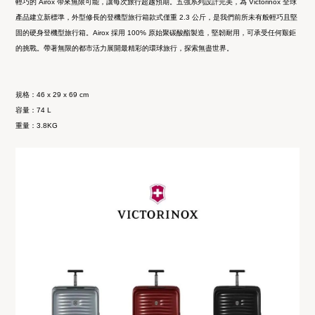
輕巧的 Airox 帶來無限可能，讓每次旅行超越預期。五強系列設計完美，
為 Victorinox 全球
產品建立新標準，外型修長的登機型旅行箱款式僅重 2.3 公斤，是我們前所未有般輕巧且堅
固的硬身登機型旅行箱。
Airox 採用 100% 原始聚碳酸酯製造，堅韌耐用，可承受任何艱鉅
的挑戰。帶著無限的都市活力展開最精彩的環球旅行，探索無盡世界。
規格：
46 x 29 x 69 cm
容量：
74 L
重量：3.8KG