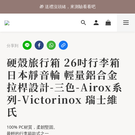
⌛行李箱結帳 72折 至8/9止
⌛行李箱結帳 72折 至8/9止
加入會員享$80專屬優惠券
🎁 送禮沒頭緒，來測驗看看吧
分享到
⌛行李箱結帳 72折 至8/9止
硬殼旅行箱 26吋行李箱
日本靜音輪 輕量鋁合金
拉桿設計-三色-Airox系
列-Victorinox 瑞士維
氏
100% PC材質，柔韌堅固。
最輕的行李箱款式之一