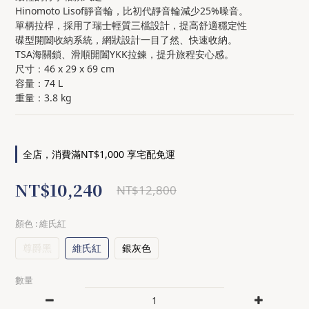
Hinomoto Lisof靜音輪，比初代靜音輪減少25%噪音。
單柄拉桿，採用了瑞士輕質三檔設計，提高舒適穩定性
碟型開闔收納系統，網狀設計一目了然、快速收納。
TSA海關鎖、滑順開闔YKK拉鍊，提升旅程安心感。
尺寸：46 x 29 x 69 cm
容量：74 L 
重量：3.8 kg
全店，消費滿NT$1,000 享宅配免運
NT$10,240
NT$12,800
顏色
: 維氏紅
尊爵黑
維氏紅
銀灰色
數量