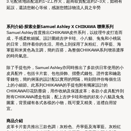
3.宅配依地區配送約1~2工作天，超商取貨配送約2~3天，如稍有
延誤，還請您耐心等候，感謝您體諒物流人員之辛勞
系列介紹-探索全新Samuel Ashley X CHIIKAWA 聯乘系列
Samuel Ashley首度推出CHIIKAWA皮件系列，以紋理牛皮打造而
成，手感柔軟細膩。
設計圍繞吉伊卡哇、小八貓、兔兔和小桃鼠
的日常，陪伴着你的生活。
用色上則採用了灰粉紅、丹寧藍、海
軍藍和米黃色為主調，簡約百搭，為整個CHIIKAWA系列增添濃厚
的時尚氣息。
除了手提包外，Samuel Ashley亦同時推出了多款供日常使用的小
皮具配件，包括卡片套、包包掛飾、摺疊式錢包、證件套和鑰匙
零錢包，簡約俐落的設計配以實用的間隔，時刻陪伴你每個生活
上的小細節。
此系列CHIIKAWA的手提包附有獨家設計的
CHIIKAWA印花防塵袋，用作收納及保護皮革；各款小皮具配件則
附有CHIIKAWA禮盒包裝，配上吉伊卡哇和他的好友小八貓及兔兔
圖案，背景綴有各式各樣的小物，既可愛又精美，送禮自用皆
宜。
商品介紹
皮革卡片套共推出三款色調：灰粉色、丹寧藍及海軍藍。灰粉紅