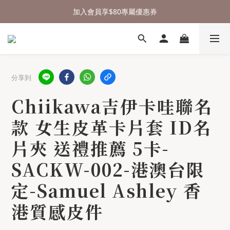
⌛行李箱結帳 72折 至8/9止
加入會員享$80專屬優惠券
🎁 送禮沒頭緒，來測驗看看吧
⌛行李箱結帳 72折 至8/9止
分享到
Chiikawa吉伊卡哇聯名
款 女生皮革卡片套 ID名
片夾 送禮推薦 5卡-
SACKW-002-港澳台限
定-Samuel Ashley 香
港質感皮件