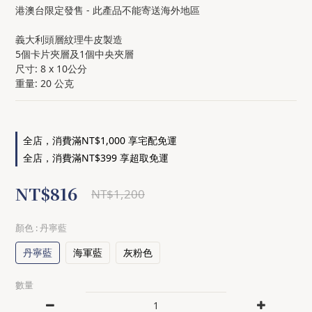
港澳台限定發售 - 此產品不能寄送海外地區
義大利頭層紋理牛皮製造
5個卡片夾層及1個中央夾層
尺寸: 8 x 10公分
重量: 20 公克
全店，消費滿NT$1,000 享宅配免運
全店，消費滿NT$399 享超取免運
NT$816
NT$1,200
顏色
: 丹寧藍
丹寧藍
海軍藍
灰粉色
數量