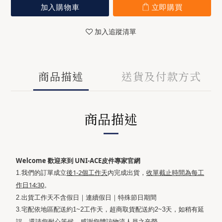
加入購物車
立即購買
加入追蹤清單
商品描述
送貨及付款方式
商品描述
Welcome 歡迎來到 UNI-ACE皮件專家官網
後1-2個工作天
收單截止時間為
每工
1.我們的訂單成立
內完成出貨，
作日14:30
。
2.出貨工作天不含假日｜連續假日｜特殊節日期間
3.宅配依地區配送約1~2工作天，超商取貨配送約2~3天，如稍有延
誤，還請您耐心等候，感謝您體諒物流人員之辛勞