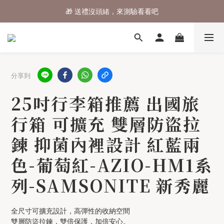
🎁 送禮沒頭緒，來測驗看看吧
⌛行李箱結帳 72折 至8/9止
⌛行李箱結帳 72折 至8/9止
分享到
25吋行李箱推薦 出國旅
行箱 可擴充 雙層防盜拉
鍊 抑菌內裡設計 紅藍兩
色-葡萄紅-AZIO-HM1系
列-SAMSONITE 新秀麗
全尺寸可擴充設計，高彈性的收納空間
雙層防盜拉鍊，雙倍保護，加倍安心。