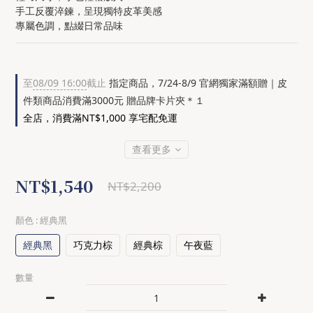
手工反覆淬鍊，呈現獨特皮革美感
專屬色調，點綴日常品味
至
08/09 16:00
截止
指定商品，7/24-8/9 官網獨家滿額贈｜皮
件類商品消費滿3000元 贈品牌卡片夾＊１
全店，消費滿NT$1,000 享宅配免運
查看更多
NT$1,540
NT$2,200
顏色
: 經典黑
經典黑
巧克力棕
經典棕
午夜藍
數量