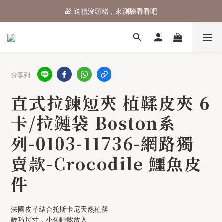
🎁 送禮沒頭緒，來測驗看看吧
⌛行李箱結帳 72折 至8/9止
⌛行李箱結帳 72折 至8/9止
分享到
直式拉鍊短夾 植鞣皮夾 6
卡/拉鏈袋 Boston系
列-0103-11736-網路獨
賣款-Crocodile 鱷魚皮
件
法國皮革結合托斯卡尼天然植鞣
輕巧尺寸，小包輕鬆放入