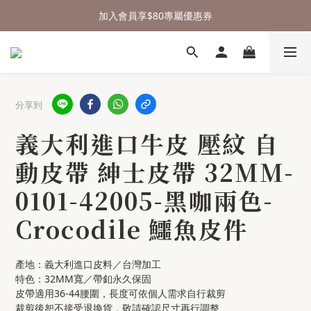
⌛行李箱結帳 72折 至8/9止
加入會員享$80專屬優惠券
🎁 送禮沒頭緒，來測驗看看吧
⌛行李箱結帳 72折 至8/9止
分享到
義大利進口牛皮 壓紋 自
動皮帶 紳士皮帶 32MM-
0101-42005-黑咖兩色-
Crocodile 鱷魚皮件
產地：義大利進口皮料／台灣加工
特色：32MM寬／帶釦永久保固
皮帶適用36-44腰圍，長度可依個人需求自行裁剪
裁剪後恕不接受退換貨，敬請確認尺寸再行調整