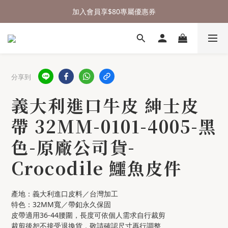
⌛行李箱結帳 72折 至8/9止
加入會員享$80專屬優惠券
🎁 送禮沒頭緒，來測驗看看吧
⌛行李箱結帳 72折 至8/9止
分享到
義大利進口牛皮 紳士皮
帶 32MM-0101-4005-黑
色-原廠公司貨-
Crocodile 鱷魚皮件
產地：義大利進口皮料／台灣加工
特色：32MM寬／帶釦永久保固
皮帶適用36-44腰圍，長度可依個人需求自行裁剪
裁剪後恕不接受退換貨，敬請確認尺寸再行調整