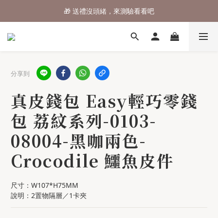
🎁 送禮沒頭緒，來測驗看看吧
⌛行李箱結帳 72折 至8/9止
⌛行李箱結帳 72折 至8/9止
分享到
真皮錢包 Easy輕巧零錢
包 荔紋系列-0103-
08004-黑咖兩色-
Crocodile 鱷魚皮件
尺寸：W107*H75MM
說明：2置物隔層／1卡夾