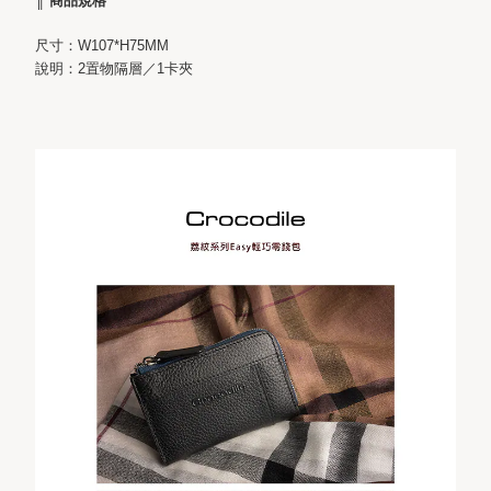
║ 商品規格
尺寸：W107*H75MM
說明：2置物隔層／1卡夾