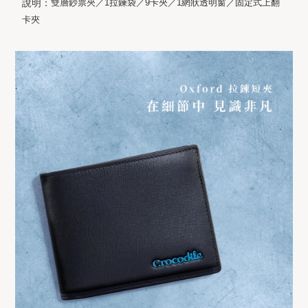
說明：
雙層鈔票夾／1拉鍊袋／9卡夾／1網狀透明窗／固定式上翻
卡夾