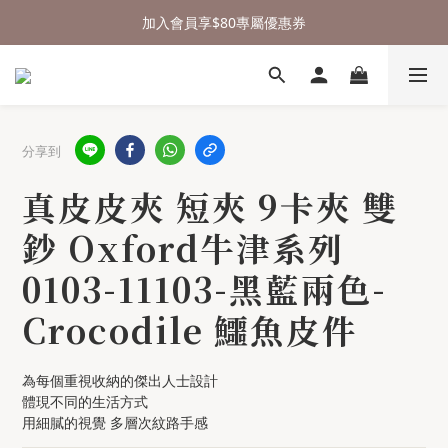
⌛行李箱結帳 72折 至8/9止
加入會員享$80專屬優惠券
🎁 送禮沒頭緒，來測驗看看吧
⌛行李箱結帳 72折 至8/9止
分享到
真皮皮夾 短夾 9卡夾 雙
鈔 Oxford牛津系列
0103-11103-黑藍兩色-
Crocodile 鱷魚皮件
為每個重視收納的傑出人士設計
體現不同的生活方式
用細膩的視覺 多層次紋路手感