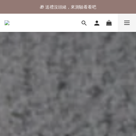
⌛行李箱結帳 72折 至8/9止
⌛行李箱結帳 72折 至8/9止
加入會員享$80專屬優惠券
🎁 送禮沒頭緒，來測驗看看吧
⌛行李箱結帳 72折 至8/9止