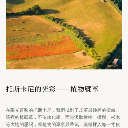
托斯卡尼的光彩——植物鞣革
在陽光普照的托斯卡尼，我們找到了皮革最純粹的樣貌。
這裡的植鞣革，不依賴化學，而是汲取橡樹、橄欖、杉木
等大地的恩賜，將植物的單寧與香氣，緩緩揉入每一寸皮