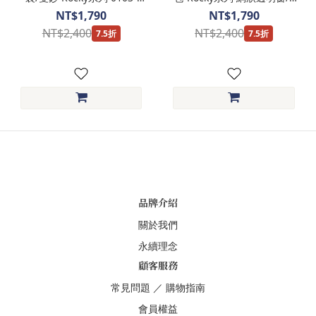
09903-黑藍咖三色-
卡 0103-09908 黑藍咖三色-
NT$1,790
NT$1,790
Crocodile 鱷魚皮件
Crocodile 鱷魚皮件
NT$2,400
NT$2,400
7.5折
7.5折
品牌介紹
關於我們
永續理念
顧客服務
常見問題
／
購物指南
會員權益