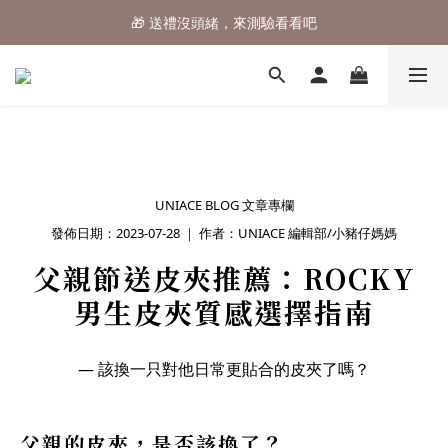
🎁 送禮沒頭緒，來測驗看看吧
⌛行李箱結帳 72折 至8/9止
⌛行李箱結帳 72折 至8/9止
UNIACE BLOG 文章專欄
發佈日期：2023-07-28 ｜ 作者：UNIACE 編輯部/小豬仔媽媽
父親節送皮夾推薦：ROCKY
男生皮夾質感選擇指南
— 該換一只對他日常更貼合的皮夾了嗎？
父親的皮夾，是否該換了？