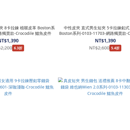
8卡拉鍊 植鞣皮革 Boston系
中性皮夾 直式男生短夾 5卡拉鍊釦式
網路獨賣款-Crocodile 鱷魚皮件
Boston系列-0103-11703-網路獨賣款-Cr
魚皮件
NT$1,390
NT$1,390
2,200
NT$2,600
6.3折
5.4折