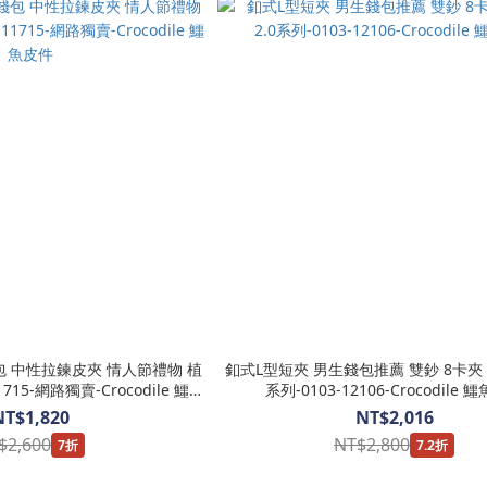
包 中性拉鍊皮夾 情人節禮物 植
釦式L型短夾 男生錢包推薦 雙鈔 8卡夾 Oxf
11715-網路獨賣-Crocodile 鱷魚
系列-0103-12106-Crocodile 
皮件
NT$1,820
NT$2,016
$2,600
NT$2,800
7折
7.2折