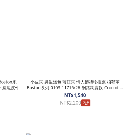
oston系
小皮夾 男生錢包 薄短夾 情人節禮物推薦 植鞣革
ile 鱷魚皮件
Boston系列-0103-11716/26-網路獨賣款-Crocodile
鱷魚皮件
NT$1,540
NT$2,200
7折