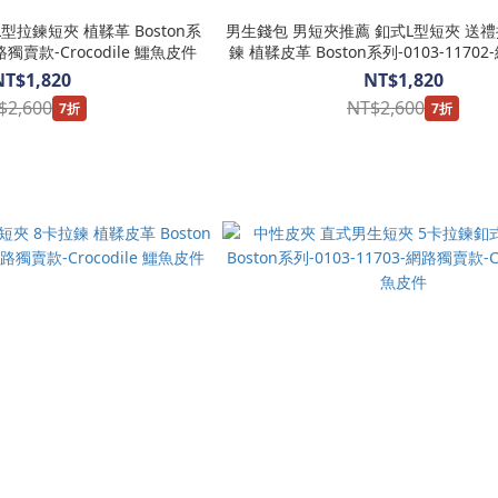
男生錢包 男短夾推薦 釦式L型短夾 送禮
網路獨賣款-Crocodile 鱷魚皮件
鍊 植鞣皮革 Boston系列-0103-1170
Crocodile 鱷魚皮件
NT$1,820
NT$1,820
$2,600
NT$2,600
7折
7折