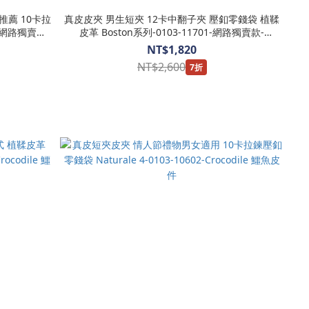
推薦 10卡拉
真皮皮夾 男生短夾 12卡中翻子夾 壓釦零錢袋 植鞣
2-網路獨賣款-
皮革 Boston系列-0103-11701-網路獨賣款-
Crocodile 鱷魚皮件
NT$1,820
NT$2,600
7折