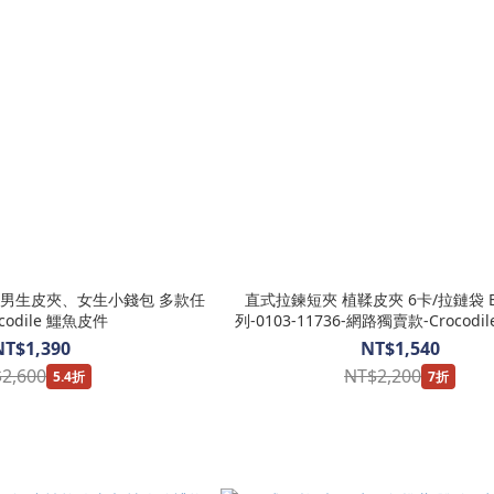
｜男生皮夾、女生小錢包 多款任
直式拉鍊短夾 植鞣皮夾 6卡/拉鏈袋 B
ocodile 鱷魚皮件
列-0103-11736-網路獨賣款-Crocod
NT$1,390
NT$1,540
2,600
NT$2,200
5.4折
7折