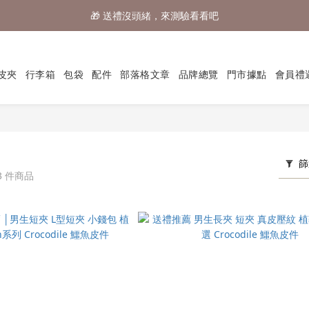
🎁 送禮沒頭緒，來測驗看看吧
⌛行李箱結帳 72折 至8/9止
⌛行李箱結帳 72折 至8/9止
皮夾
行李箱
包袋
配件
部落格文章
品牌總覽
門市據點
會員禮
篩
3 件商品