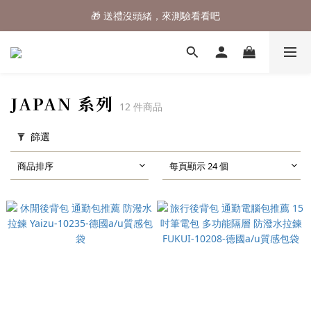
🎁 送禮沒頭緒，來測驗看看吧
⌛行李箱結帳 72折 至8/9止
⌛行李箱結帳 72折 至8/9止
JAPAN 系列
12 件商品
篩選
商品排序
每頁顯示 24 個