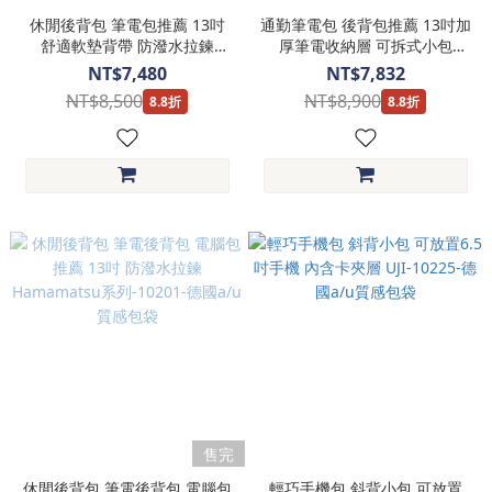
休閒後背包 筆電包推薦 13吋
通勤筆電包 後背包推薦 13吋加
舒適軟墊背帶 防潑水拉鍊
厚筆電收納層 可拆式小包
YOKOHAMA-10214-德國a/u質
Morioka-10231-德國a/u質感
NT$7,480
NT$7,832
感包袋
包袋
NT$8,500
NT$8,900
8.8折
8.8折
售完
休閒後背包 筆電後背包 電腦包
輕巧手機包 斜背小包 可放置