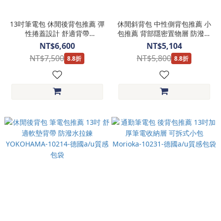
13吋筆電包 休閒後背包推薦 彈
休閒斜背包 中性側背包推薦 小
性捲蓋設計 舒適背帶
包推薦 背部隱密置物層 防潑水
WAKAYAMA-10230-德國a/u質
拉鍊設計 Yao-10232-德國a/u
NT$6,600
NT$5,104
感包袋
質感包袋
NT$7,500
NT$5,800
8.8折
8.8折