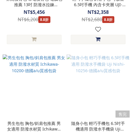
推薦 13吋 防潑水拉鍊
6.5吋手機 內含卡夾層 UJI-
Hamamatsu系列-10201-德國
10225-德國a/u質感包袋
NT$5,456
NT$2,358
a/u質感包袋
NT$6,200
NT$2,680
8.8折
8.8折
售完
男生包包 胸包/斜肩包推薦 男
隨身小包 輕巧手機包 6.5吋手
女適用 防潑水材質 Ichikawa-
機適用 防潑水手機袋 Uji