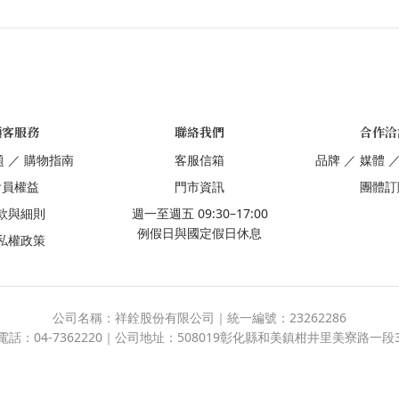
顧客服務
聯絡我們
合作洽
題
／
購物指南
客服信箱
品牌
／
媒體
會員權益
門市資訊
團體訂
款與細則
週一至週五 09:30–17:00
例假日與國定假日休息
私權政策
公司名稱：祥銓股份有限公司｜統一編號：23262286
電話：04-7362220｜公司地址：508019彰化縣和美鎮柑井里美寮路一段3