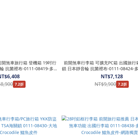
前開煞車旅行箱 登機箱 19吋行
前開煞車行李箱 可擴充PC箱 出國旅行箱 
鎖 日本靜音輪 抗菌裡布-0111-08424
Crocodile 鱷魚皮件
商品-Crocodile 鱷魚皮件
NT$6,408
NT$7,128
8,900
NT$9,900
7.2折
7.2折