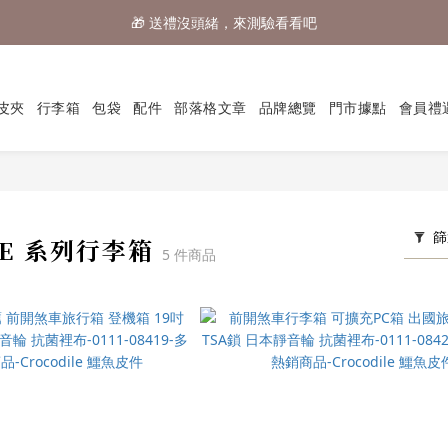
🎁 送禮沒頭緒，來測驗看看吧
⌛行李箱結帳 72折 至8/9止
⌛行李箱結帳 72折 至8/9止
皮夾
行李箱
包袋
配件
部落格文章
品牌總覽
門市據點
會員禮
篩
BE 系列行李箱
5 件商品