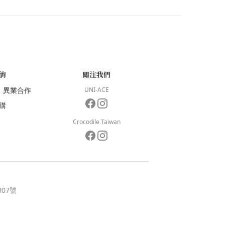
詢
關注我們
／
異業合作
UNI-ACE
購
Crocodile Taiwan
07號