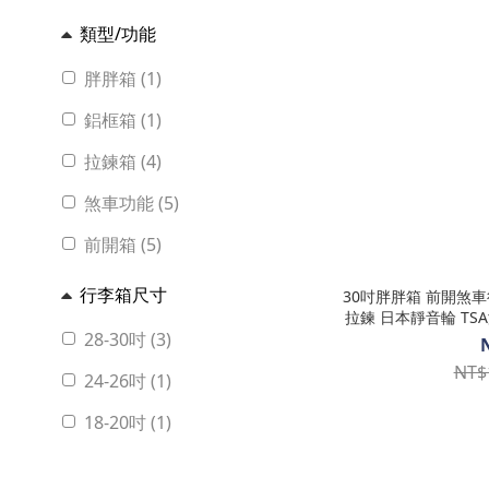
類型/功能
胖胖箱 (1)
鋁框箱 (1)
拉鍊箱 (4)
煞車功能 (5)
前開箱 (5)
行李箱尺寸
30吋胖胖箱 前開煞車行李箱/PC旅行箱 YKK防盜防爆
拉鍊 日本靜音輪 TSA海關鎖 0111-08
軍藍-Cr
28-30吋 (3)
NT$
24-26吋 (1)
18-20吋 (1)