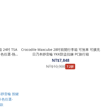
24吋 TSA
Crocodile Maxcube 28吋前開行李箱 可煞車 可擴充
-多色任選-熱銷
日乃本靜音輪 YKK防盜拉鍊 PC旅行箱
NT$7,848
NT$10,900
7.2折