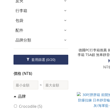
皮夾
行李箱
包袋
配件
品牌分類
德國PC行李箱推薦 
李箱 TSA鎖 煞車靜音輪 抗菌裡布-0111-08419-多色
任選-熱銷商品-
套用篩選
(0/20)
NT$
價格 (NT$)
~
品牌
Crocodile (5)