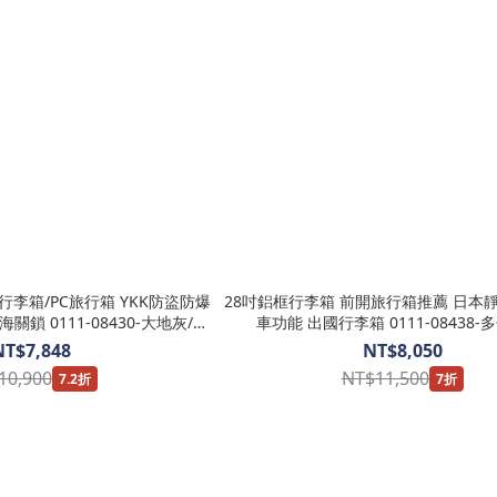
28吋鋁框行李箱 前開旅行箱推薦 日本
430-大地灰/海
車功能 出國行李箱 0111-08438-
ocodile 鱷魚皮件
Crocodile 鱷魚皮件-網路獨
NT$7,848
NT$8,050
10,900
NT$11,500
7.2折
7折